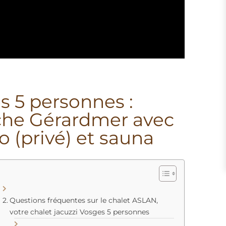
s 5 personnes :
che Gérardmer avec
 (privé) et sauna
Questions fréquentes sur le chalet ASLAN,
votre chalet jacuzzi Vosges 5 personnes