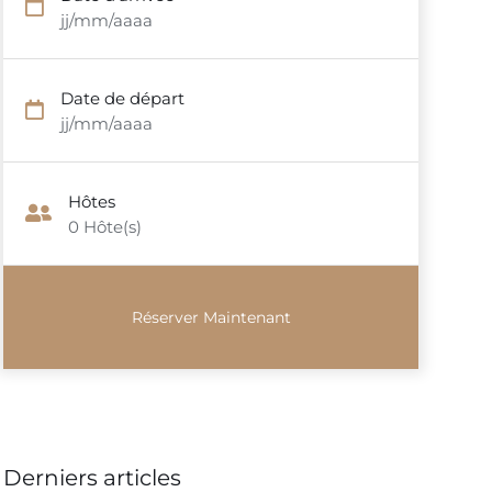
jj/mm/aaaa
Date de départ
jj/mm/aaaa
Hôtes
0
Hôte(s)
Derniers articles