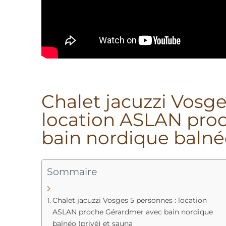
Chalet jacuzzi Vosge
location ASLAN pro
bain nordique balnéo
Sommaire
Chalet jacuzzi Vosges 5 personnes : location
ASLAN proche Gérardmer avec bain nordique
balnéo (privé) et sauna