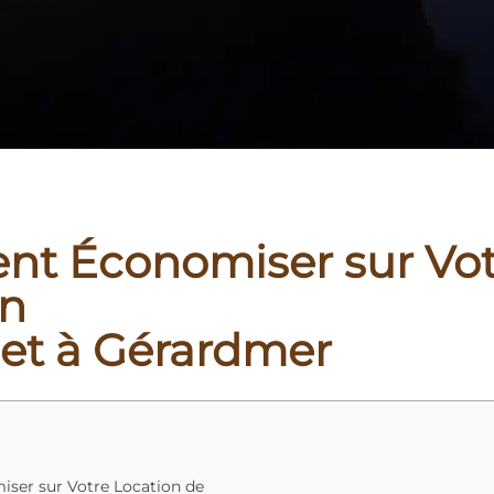
t Économiser sur Vot
on
et à Gérardmer
r sur Votre Location de