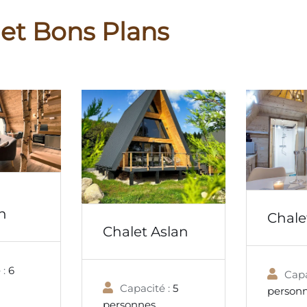
 et Bons Plans
n
Chalet
Chalet Aslan
 :
6
Capa
Capacité :
5
person
personnes