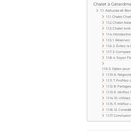
Chalet à Gérardm
Astuces et Bo
Chalet Cha
Chalet Asla
Chalet Iorik
Introductio
1. Réservez
2. Évitez l
3. Comparez
4. Soyez Fl
6. Négocie
7. Profitez
8. Partage
9. Vérifiez
10. Utilis
11. Méfiez-
12. Considé
Conclusio