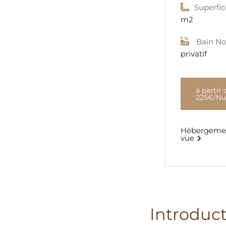
Superfici
m2
Bain No
privatif
à partir 
225€/Nu
Hébergemen
vue
Introduc