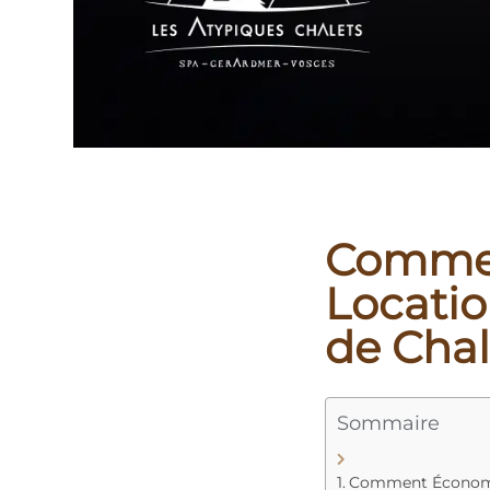
Commen
Locati
de Chal
Sommaire
Comment Économise