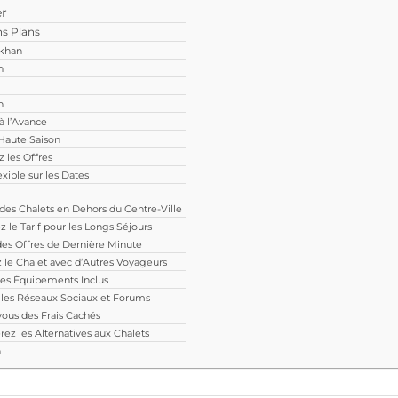
er
ns Plans
rkhan
n
n
 à l’Avance
a Haute Saison
 les Offres
exible sur les Dates
5. Optez pour des Chalets en Dehors du Centre-Ville
z le Tarif pour les Longs Séjours
 des Offres de Dernière Minute
z le Chalet avec d’Autres Voyageurs
 les Équipements Inclus
ez les Réseaux Sociaux et Forums
vous des Frais Cachés
rez les Alternatives aux Chalets
n