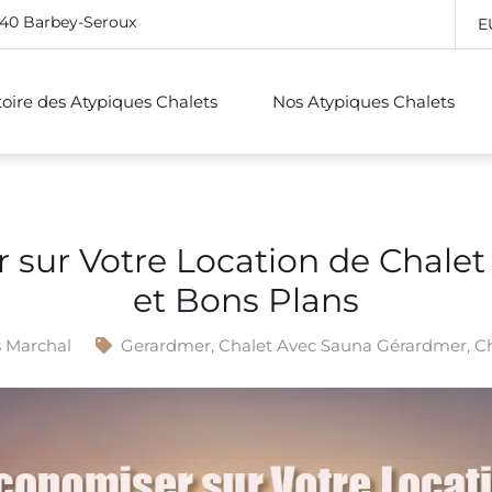
640 Barbey-Seroux
E
stoire des Atypiques Chalets
Nos Atypiques Chalets
ur Votre Location de Chalet 
et Bons Plans
s Marchal
Gerardmer
,
Chalet Avec Sauna Gérardmer
,
Ch