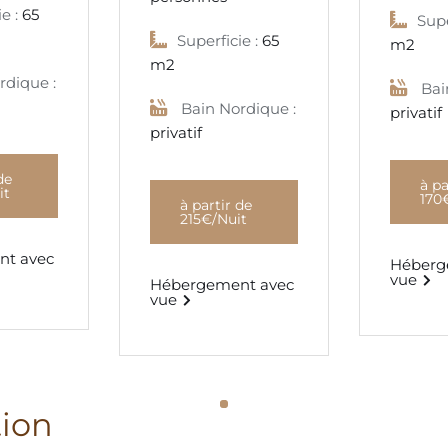
e :
65
Supe
Superficie :
65
m2
m2
rdique :
Bai
Bain Nordique :
privatif
privatif
de
à pa
it
170
à partir de
215€/Nuit
t avec
Héberg
vue
Hébergement avec
vue
tion