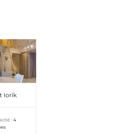
 Iorik
cité :
4
nes