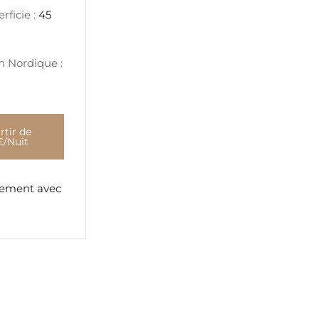
rficie :
45
n Nordique :
rtir de
€/Nuit
ement avec