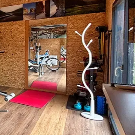
E-Mail
Ich akzeptiere
die
Datenschutzerklärung
Buchen Sie Ihr Ungewöhnliches
Chalet