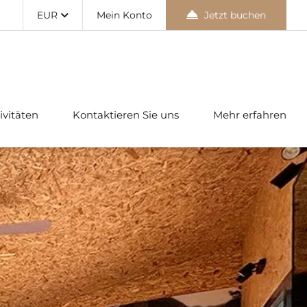
EUR
Mein Konto
Jetzt buchen
ivitäten
Kontaktieren Sie uns
Mehr erfahren
Newsletter
Melden Sie sich für den Newsletter an, um als
Erster unsere Stornierungswarnungen,
Neuigkeiten und unsere besten Angebote bis
zu -30%zu erhalten.
Vorname