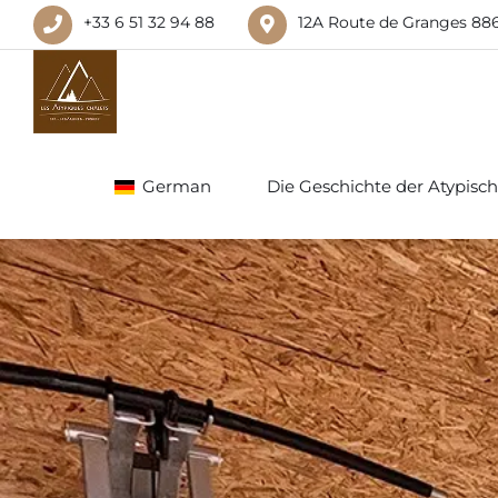
+33 6 51 32 94 88
12A Route de Granges 88
German
Die Geschichte der Atypisc