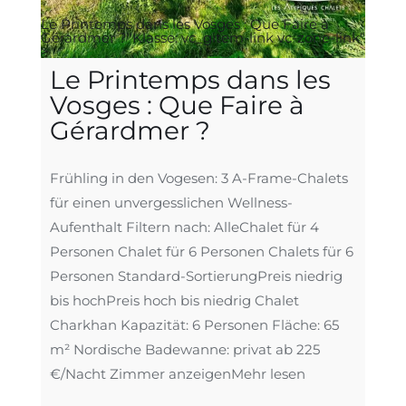
Le Printemps dans les Vosges : Que Faire à
Gérardmer ?"Klasse: vc_gitem-link vc-zone-link"
>
Le Printemps dans les
Vosges : Que Faire à
Gérardmer ?
Frühling in den Vogesen: 3 A-Frame-Chalets
für einen unvergesslichen Wellness-
Aufenthalt Filtern nach: AlleChalet für 4
Personen Chalet für 6 Personen Chalets für 6
Personen Standard-SortierungPreis niedrig
bis hochPreis hoch bis niedrig Chalet
Charkhan Kapazität: 6 Personen Fläche: 65
m² Nordische Badewanne: privat ab 225
€/Nacht Zimmer anzeigen
Mehr lesen