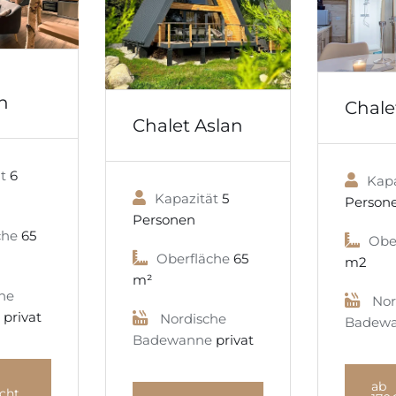
n
Chalet
Chalet Aslan
t
6
Kapa
Kapazität
5
Person
Personen
che
65
Obe
Oberfläche
65
m2
m²
he
Nor
privat
Nordische
Badew
Badewanne
privat
ab
cht