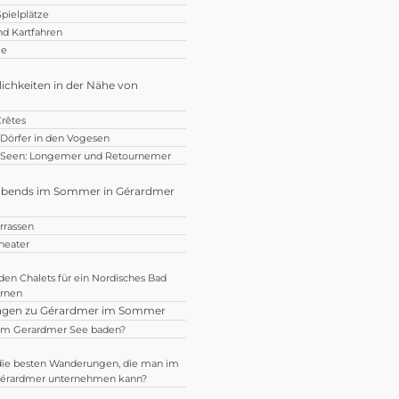
pielplätze
nd Kartfahren
le
ichkeiten in der Nähe von
rêtes
 Dörfer in den Vogesen
 Seen: Longemer und Retournemer
bends im Sommer in Gérardmer
rrassen
heater
en Chalets für ein Nordisches Bad
ernen
ragen zu Gérardmer im Sommer
im Gerardmer See baden?
die besten Wanderungen, die man im
érardmer unternehmen kann?