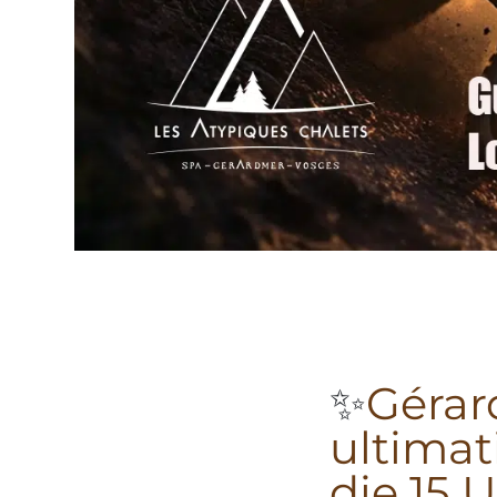
✨
Gérar
ultimat
die 15 