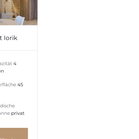
 Iorik
zität
4
en
rfläche
45
dische
anne
privat