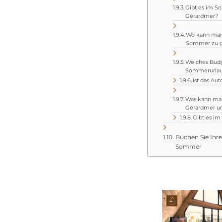
Gibt es im So
Gérardmer?
Wo kann man
Sommer zu g
Welches Budg
Sommerurlaub
Ist das Au
Was kann ma
Gérardmer u
Gibt es i
Buchen Sie Ihr
Sommer