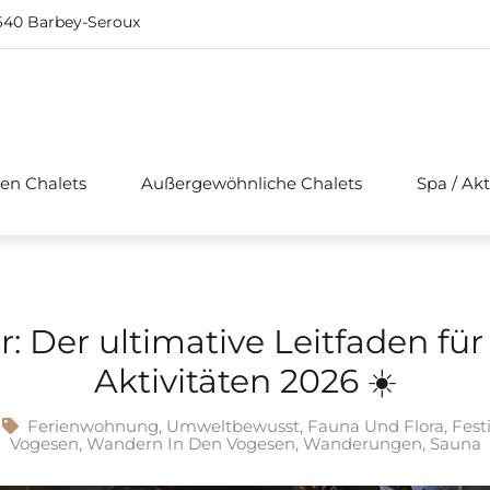
640 Barbey-Seroux
hen Chalets
Außergewöhnliche Chalets
Spa / Akt
Der ultimative Leitfaden für 
Aktivitäten 2026 ☀️
Ferienwohnung
,
Umweltbewusst
,
Fauna Und Flora
,
Fest
Vogesen
,
Wandern In Den Vogesen
,
Wanderungen
,
Sauna