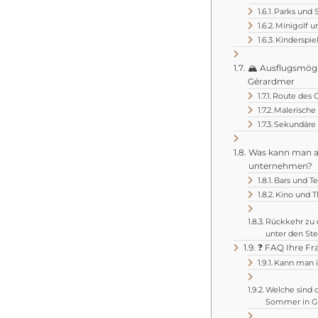
Parks und S
Minigolf u
Kinderspie
🏔️ Ausflugsmögl
Gérardmer
Route des C
Malerische
Sekundäre
Was kann man a
unternehmen?
Bars und Te
Kino und T
Rückkehr zu d
unter den St
❓ FAQ Ihre F
Kann man 
Welche sind 
Sommer in G