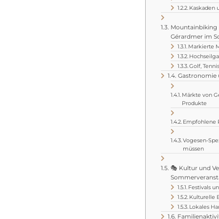
Kaskaden 
Mountainbiking u
Gérardmer im 
Markierte 
Hochseilga
Golf, Tenni
Gastronomie 
Märkte von G
Produkte
Empfohlene R
Vogesen-Spezi
müssen
🎭 Kultur und V
Sommerveransta
Festivals u
Kulturelle
Lokales Ha
Familienaktiv