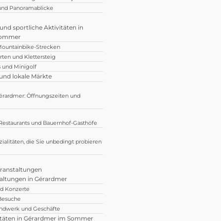
und Panoramablicke
nd sportliche Aktivitäten in
Sommer
Mountainbike-Strecken
rten und Klettersteig
s und Minigolf
und lokale Märkte
érardmer: Öffnungszeiten und
estaurants und Bauernhof-Gasthöfe
alitäten, die Sie unbedingt probieren
eranstaltungen
ltungen in Gérardmer
nd Konzerte
 Besuche
ndwerk und Geschäfte
itäten in Gérardmer im Sommer