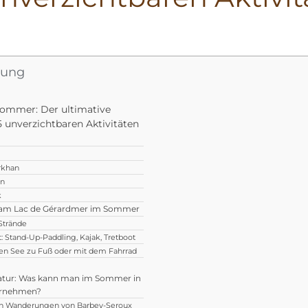
sung
ommer: Der ultimative
5 unverzichtbaren Aktivitäten
rkhan
an
k
n am Lac de Gérardmer im Sommer
Strände
: Stand-Up-Paddling, Kajak, Tretboot
n See zu Fuß oder mit dem Fahrrad
tur: Was kann man im Sommer in
ernehmen?
en Wanderungen von Barbey-Seroux