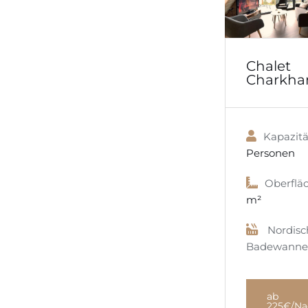
Chalet
Charkha
Kapazitä
Personen
Oberflä
m²
Nordisc
Badewanne
ab
225€/Na