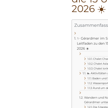
2026 ☀️
Zusammenfas
✨ Gérardmer im S
Leitfaden zu den 1
2026 ☀️
Chalet Cha
Chalet Asl
Chalet Iori
🏊 Aktivitäte
Baden und 
Wassersport
Rund um de
Wandern und Na
Gérardmer unt
Die 5 best