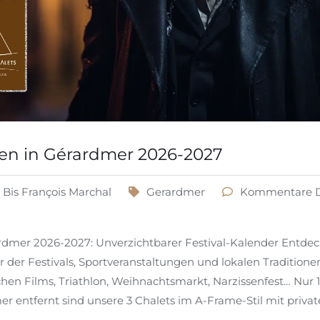
en in Gérardmer 2026-2027
Bis
François Marchal
Gerardmer
Kommentare De
rdmer 2026-2027: Unverzichtbarer Festival-Kalender Entdec
 der Festivals, Sportveranstaltungen und lokalen Traditionen
schen Films, Triathlon, Weihnachtsmarkt, Narzissenfest… Nur
 entfernt sind unsere 3 Chalets im A-Frame-Stil mit priva