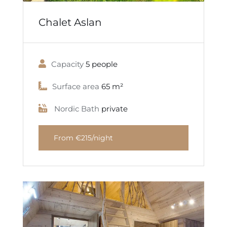
Chalet Aslan
Capacity
5 people
Surface area
65 m²
Nordic Bath
private
From €215/night