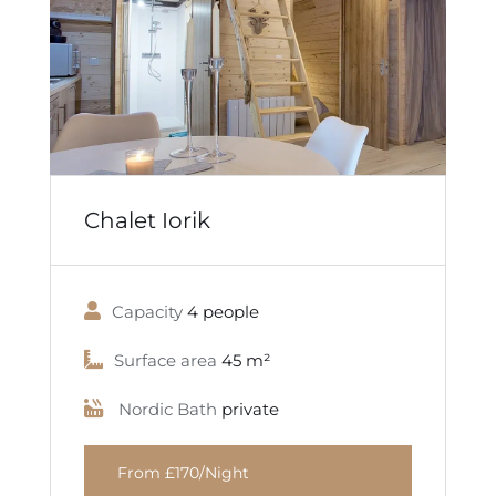
Chalet Iorik
Capacity
4 people
Surface area
45 m²
Nordic Bath
private
From £170/Night