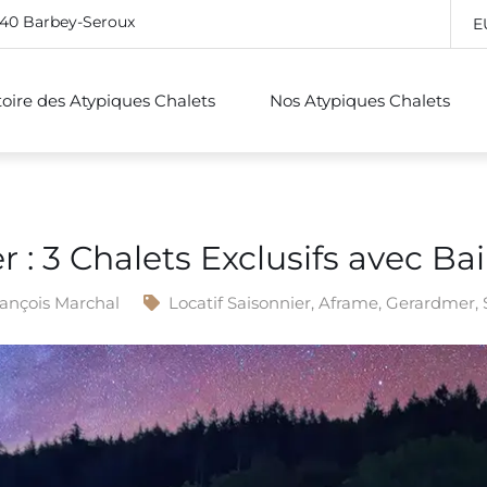
640 Barbey-Seroux
E
stoire des Atypiques Chalets
Nos Atypiques Chalets
 : 3 Chalets Exclusifs avec Bai
ançois Marchal
Locatif Saisonnier
,
Aframe
,
Gerardmer
,