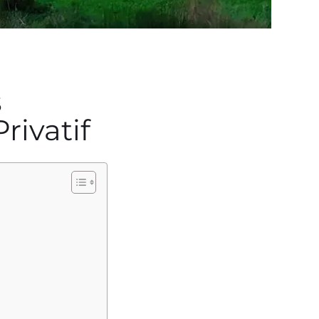
s
rivatif