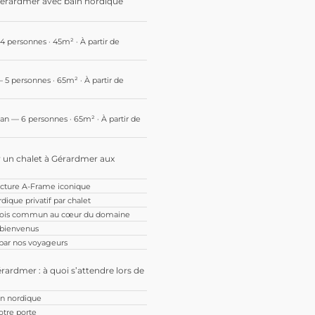
Gérardmer avec bain nordique
 4 personnes · 45m² · À partir de
 5 personnes · 65m² · À partir de
an — 6 personnes · 65m² · À partir de
r un chalet à Gérardmer aux
ecture A-Frame iconique
dique privatif par chalet
bois commun au cœur du domaine
 bienvenus
 par nos voyageurs
érardmer : à quoi s’attendre lors de
ain nordique
votre porte