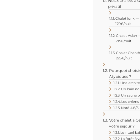
Nos 3 chalets à 
privatif
Chalet Iorik —
170€/nuit
Chalet Aslan —
215€/nuit
Chalet Charkh
225€/nuit
Pourquoi choisi
Atypiques ?
Une archit
Un bain nor
Un sauna 
Les chiens
Noté 4.8/5
Votre chalet à G
votre séjour ?
Le rituel b
La forêt à 