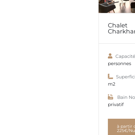
Chalet
Charkha
Capacité
personnes
Superfici
m2
Bain No
privatif
à partir 
225€/Nu