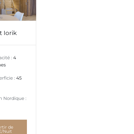
 Iorik
cité :
4
nes
rficie :
45
n Nordique :
rtir de
€/Nuit