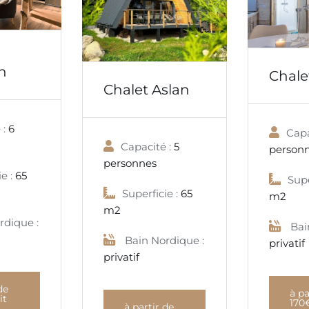
n
Chalet
Chalet Aslan
 :
6
Capa
Capacité :
5
person
personnes
e :
65
Supe
Superficie :
65
m2
m2
rdique :
Bai
Bain Nordique :
privatif
privatif
de
à pa
it
170
à partir de