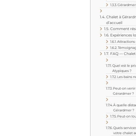
Gérardmer 
Chalet à Gérardm
d’accueil
Comment réser
Expériences lo
Attraction
Témoignage
FAQ — Chalet
Quel est le pr
Atypiques ?
Les bains no
Peut-on venir
Gérardmer ?
À quelle dista
Gérardmer ?
Peut-on lou
Quels service
votre chalet 