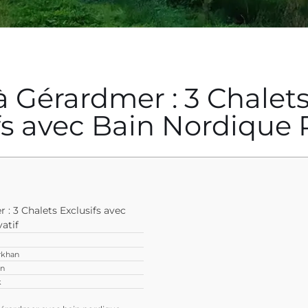
à Gérardmer : 3 Chalet
fs avec Bain Nordique P
 : 3 Chalets Exclusifs avec
atif
rkhan
an
k