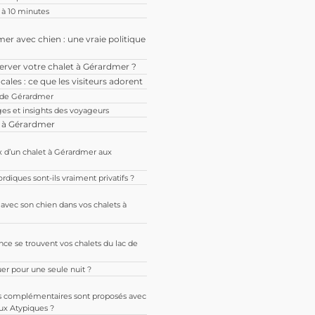
à 10 minutes
er avec chien : une vraie politique
ver votre chalet à Gérardmer ?
cales : ce que les visiteurs adorent
s de Gérardmer
s et insights des voyageurs
 à Gérardmer
ix d’un chalet à Gérardmer aux
rdiques sont-ils vraiment privatifs ?
 avec son chien dans vos chalets à
nce se trouvent vos chalets du lac de
er pour une seule nuit ?
s complémentaires sont proposés avec
aux Atypiques ?