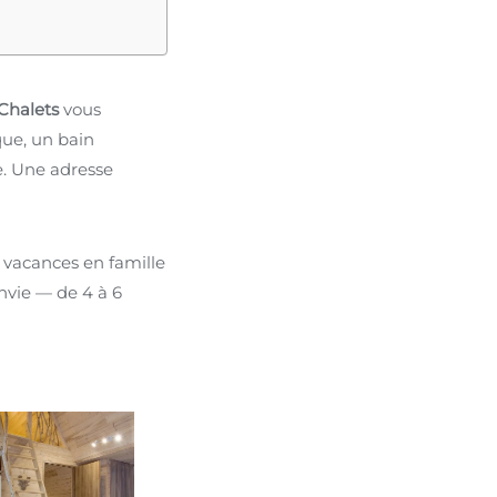
Chalets
vous
que, un bain
e. Une adresse
vacances en famille
nvie — de 4 à 6