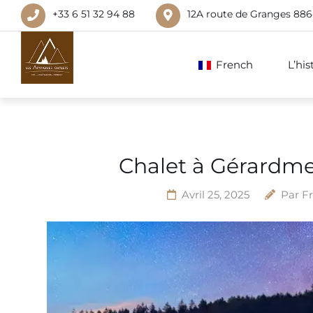
+33 6 51 32 94 88
12A route de Granges 88
French
L’hi
Chalet à Gérardmer
Avril 25, 2025
Par
Fr