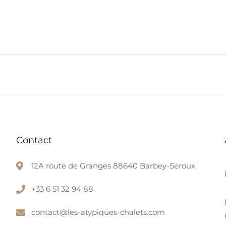
Contact
12A route de Granges 88640 Barbey-Seroux
+33 6 51 32 94 88
contact@les-atypiques-chalets.com