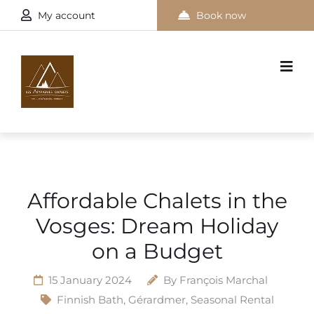
My account
Book now
Affordable Chalets in the
Vosges: Dream Holiday
on a Budget
15 January 2024
By
François Marchal
Finnish Bath
,
Gérardmer
,
Seasonal Rental