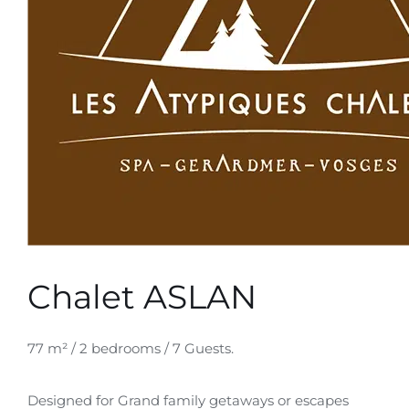
Chalet ASLAN
77 m² / 2 bedrooms / 7 Guests.
Designed for Grand family getaways or escapes