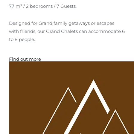
77 m² / 2 bedrooms / 7 Guests.
Designed for Grand family getaways or escapes
with friends, our Grand Chalets can accommodate 6
to 8 people.
Find out more