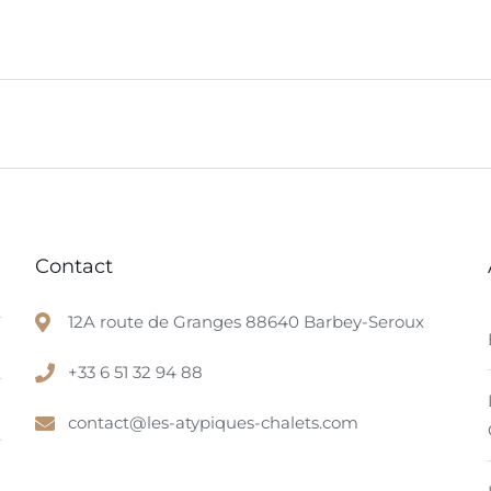
Contact
12A route de Granges 88640 Barbey-Seroux
+33 6 51 32 94 88
contact@les-atypiques-chalets.com