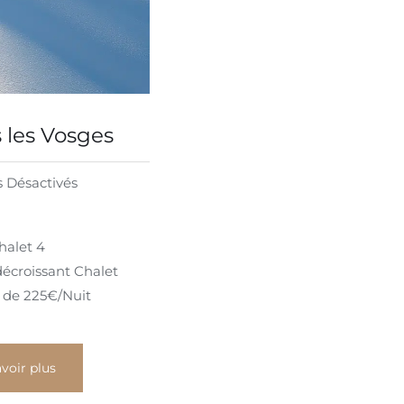
 les Vosges
 Désactivés
halet 4
décroissant Chalet
r de 225€/Nuit
voir plus