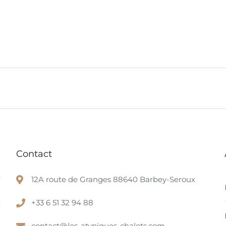
Contact
12A route de Granges 88640 Barbey-Seroux
+33 6 51 32 94 88
contact@les-atypiques-chalets.com