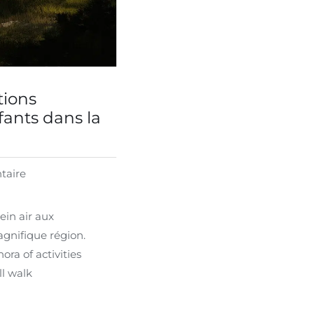
tions
fants dans la
taire
ein air aux
agnifique région.
ra of activities
ll walk