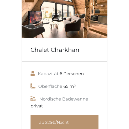
C
Chalet Charkhan
Kapazität
6 Personen
Oberfläche
65 m²
Nordische Badewanne
p
privat
ab 225€/Nacht