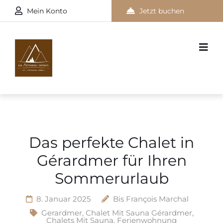
Mein Konto
Jetzt buchen
Das perfekte Chalet in
Gérardmer für Ihren
Sommerurlaub
8. Januar 2025
Bis
François Marchal
Gerardmer
,
Chalet Mit Sauna Gérardmer
,
Chalets Mit Sauna
,
Ferienwohnung